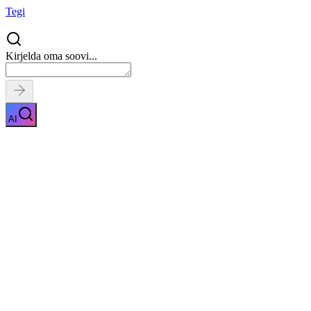
Tegi
Kirjelda oma soovi...
AI
AI koolitus
Näita kirjeldust
Kiirpäring
Saa tasuta pakkumised
0
parimalt pakkuja