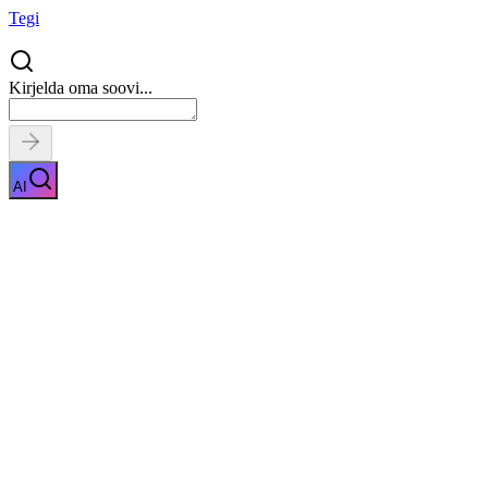
Tegi
Kirjelda oma soovi...
AI
B-kategooria juhiluba
Näita kirjeldust
Kiirpäring
Saa tasuta pakkumised
0
parimalt
pakkujalt