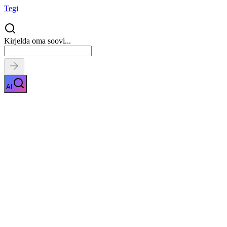
Tegi
Kirjelda oma soovi...
AI
Betoonpõranda valamine
Näita kirjeldust
Kiirpäring
Saa tasuta pakkumised
0
parimalt
pakkujalt