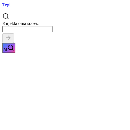
Tegi
Kirjelda oma soovi...
AI
Fotoepilatsioon
Näita kirjeldust
Kiirpäring
Saa tasuta pakkumised
0
parimalt
pakkujalt