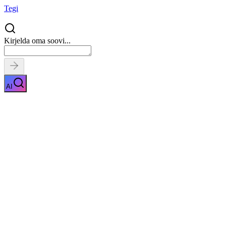
Tegi
Kirjelda oma soovi...
AI
Katuse soojustamine
Näita kirjeldust
Kiirpäring
Saa tasuta pakkumised
0
parimalt
pakkujalt