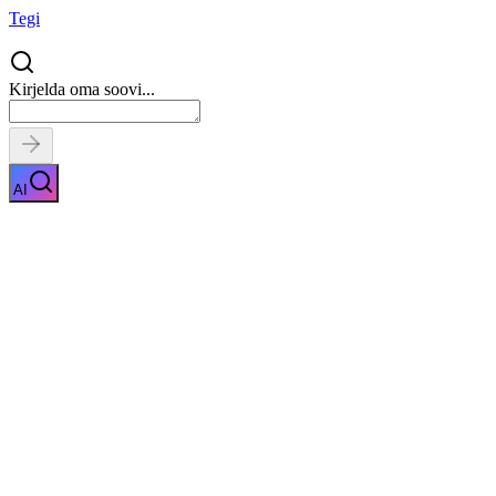
Tegi
Kirjelda oma soovi...
AI
Kehakoostise mõõtmine
Näita kirjeldust
Kiirpäring
Saa tasuta pakkumised
0
parimalt
pakkujalt