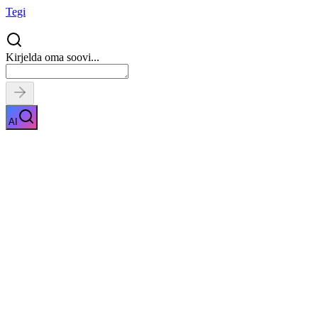
Tegi
Kirjelda oma soovi...
AI
Kivikatuse ehitus
Näita kirjeldust
Kiirpäring
Saa tasuta pakkumised
0
parimalt
pakkujalt