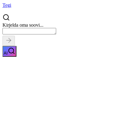
Tegi
Kirjelda oma soovi...
AI
Kõrvade puhastamine
Näita kirjeldust
Kiirpäring
Saa tasuta pakkumised
0
parimalt
pakkujalt