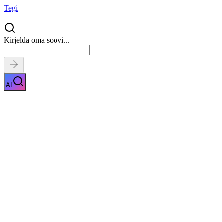
Tegi
Kirjelda oma soovi...
AI
Mööbli Värvimine
Näita kirjeldust
Kiirpäring
Saa tasuta pakkumised
0
parimalt
pakkujalt