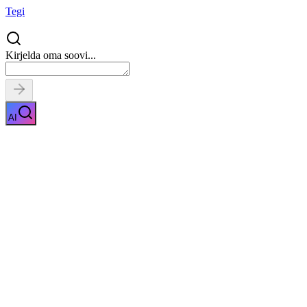
Tegi
Kirjelda oma soovi...
AI
Prantsuse keele kursus
Näita kirjeldust
Kiirpäring
Saa tasuta pakkumised
0
parimalt pakkuja