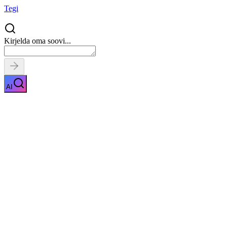
Tegi
Kirjelda oma soovi...
AI
Rehvitööd
Näita kirjeldust
Kiirpäring
Saa tasuta pakkumised
0
parimalt pakkuja