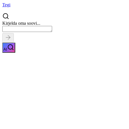
Tegi
Kirjelda oma soovi...
AI
Roolilati taastamine
Näita kirjeldust
Kiirpäring
Saa tasuta pakkumised
0
parimalt
pakkujalt