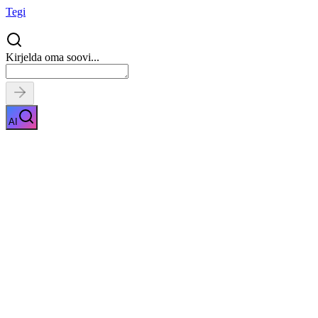
Tegi
Kirjelda oma soovi...
AI
SEO Optimeerimine
Näita kirjeldust
Kiirpäring
Saa tasuta pakkumised
0
parimalt
pakkujalt