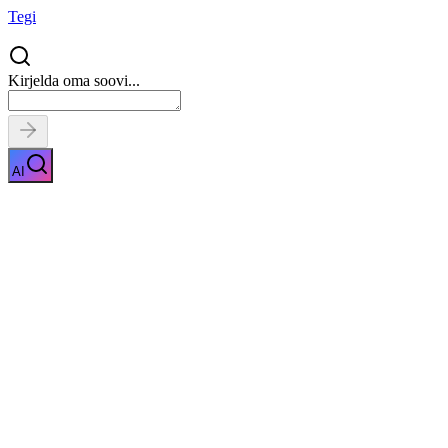
Tegi
Kirjelda oma soovi...
AI
Tänavakivi puhastamine
Näita kirjeldust
Kiirpäring
Saa tasuta pakkumised
0
parimalt
pakkujalt