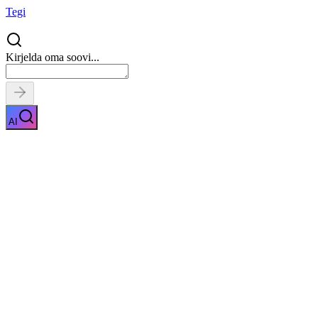
Tegi
Kirjelda oma soovi...
AI
Veebilehe loomine
Näita kirjeldust
Kiirpäring
Saa tasuta pakkumised
0
parimalt
pakkujalt