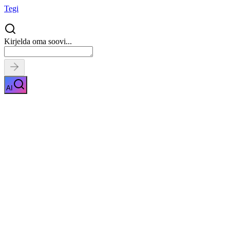
Tegi
Kirjelda oma soovi...
AI
Veresuhkru mõõtmine
Näita kirjeldust
Kiirpäring
Saa tasuta pakkumised
0
parimalt
pakkujalt