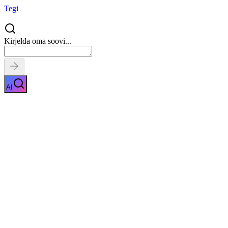
Tegi
Kirjelda oma soovi...
AI
Võla sissenõudmine
Näita kirjeldust
Kiirpäring
Saa tasuta pakkumised
0
parimalt
pakkujalt