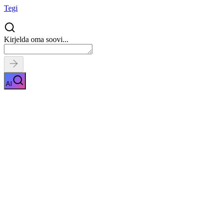
Tegi
Kirjelda oma soovi...
AI
Võru keele tõlge
Näita kirjeldust
Kiirpäring
Saa tasuta pakkumised
0
parimalt pakkuja