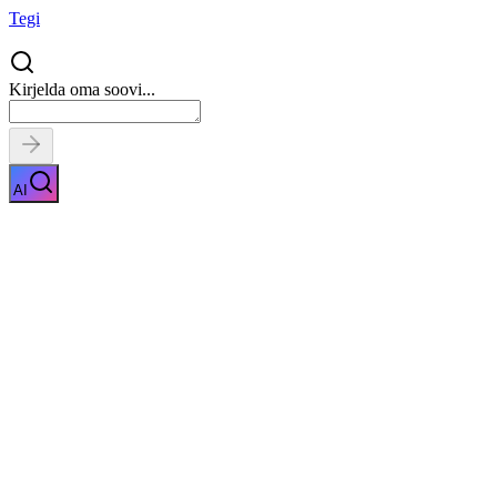
Tegi
Kirjelda oma soovi...
AI
Eterniidi utiliseerimine
Näita kirjeldust
Kiirpäring
Saa tasuta pakkumised
0
parimalt
pakkujalt