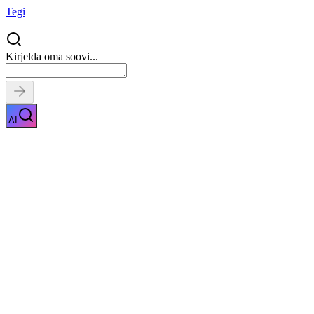
Tegi
Kirjelda oma soovi...
AI
Kõrvavaigu eemaldamine
Näita kirjeldust
Kiirpäring
Saa tasuta pakkumised
0
parimalt
pakkujalt