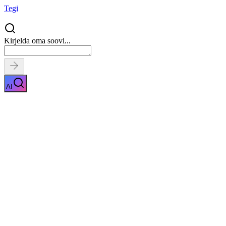
Tegi
Kirjelda oma soovi...
AI
Korvtõstuki rent
Näita kirjeldust
Kiirpäring
Saa tasuta pakkumised
0
parimalt
pakkujalt