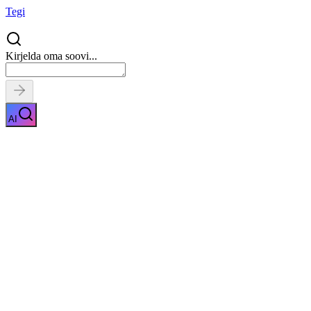
Tegi
Kirjelda oma soovi...
AI
Laste sünnipäevapeod
Näita kirjeldust
Kiirpäring
Saa tasuta pakkumised
0
parimalt
pakkujalt