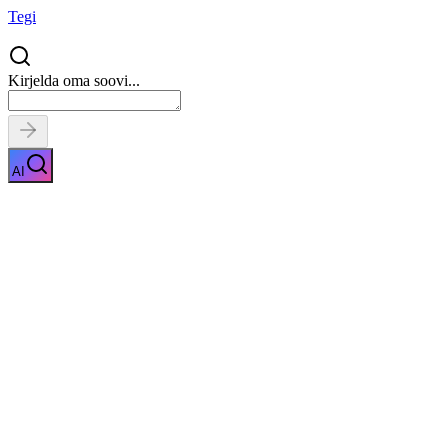
Tegi
Kirjelda oma soovi...
AI
Leiliruumi ehitus
Näita kirjeldust
Kiirpäring
Saa tasuta pakkumised
0
parimalt
pakkujalt