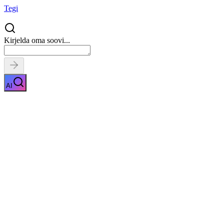
Tegi
Kirjelda oma soovi...
AI
Pneumokoki vaktsiin
Näita kirjeldust
Kiirpäring
Saa tasuta pakkumised
0
parimalt
pakkujalt