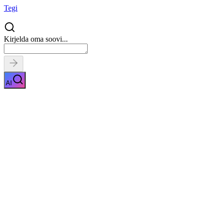
Tegi
Kirjelda oma soovi...
AI
Rehvivahetus
Näita kirjeldust
Kiirpäring
Saa tasuta pakkumised
0
parimalt
pakkujalt