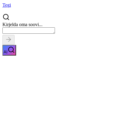
Tegi
Kirjelda oma soovi...
AI
Relvaloa koolitus
Näita kirjeldust
Kiirpäring
Saa tasuta pakkumised
0
parimalt
pakkujalt