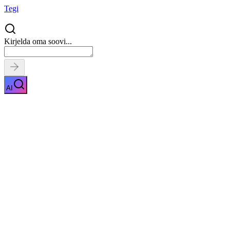
Tegi
Kirjelda oma soovi...
AI
Silmapõletiku ravi
Näita kirjeldust
Kiirpäring
Saa tasuta pakkumised
0
parimalt
pakkujalt