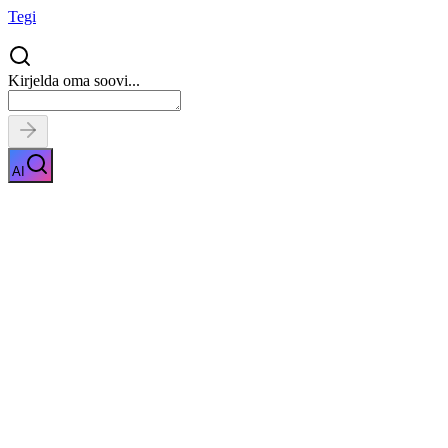
Tegi
Kirjelda oma soovi...
AI
Soome keele kursus
Näita kirjeldust
Kiirpäring
Saa tasuta pakkumised
0
parimalt
pakkujalt