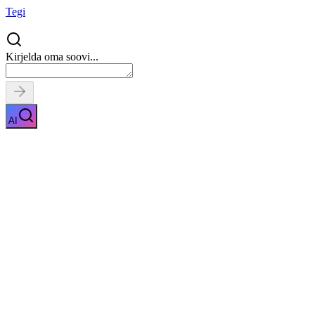
Tegi
Kirjelda oma soovi...
AI
Tervisetõend toidukäitlejale
Näita kirjeldust
Kiirpäring
Saa tasuta pakkumised
0
parimalt pakkuja