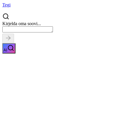
Tegi
Kirjelda oma soovi...
AI
Toidutalumatuse test
Näita kirjeldust
Kiirpäring
Saa tasuta pakkumised
0
parimalt
pakkujalt