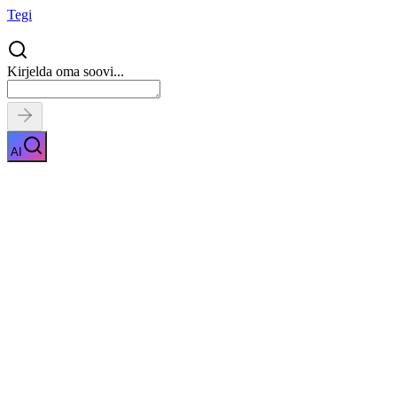
Tegi
Kirjelda oma soovi...
AI
Toolide rent
Näita kirjeldust
Kiirpäring
Saa tasuta pakkumised
0
parimalt
pakkujalt