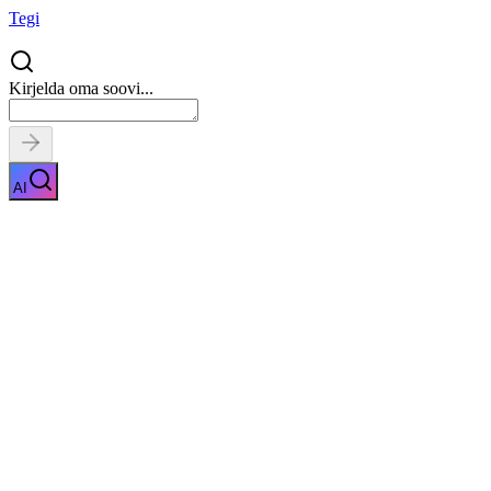
Tegi
Kirjelda oma soovi...
AI
Autoremont
Näita kirjeldust
Kiirpäring
Saa tasuta pakkumised
0
parimalt
pakkujalt