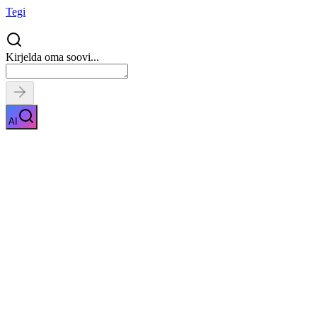
Tegi
Kirjelda oma soovi...
AI
Botuliinisüstid
Näita kirjeldust
Kiirpäring
Saa tasuta pakkumised
0
parimalt
pakkujalt