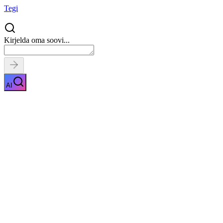
Tegi
Kirjelda oma soovi...
AI
Hüpoteeklaen
Näita kirjeldust
Kiirpäring
Saa tasuta pakkumised
0
parimalt pakkuja