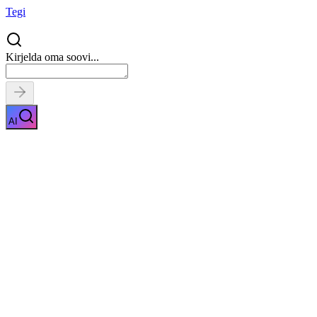
Tegi
Kirjelda oma soovi...
AI
Kõrvaloputus
Näita kirjeldust
Kiirpäring
Saa tasuta pakkumised
0
parimalt
pakkujalt