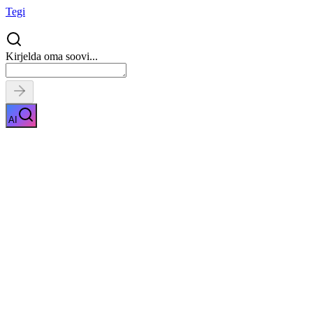
Tegi
Kirjelda oma soovi...
AI
Segisti vahetus
Näita kirjeldust
Kiirpäring
Saa tasuta pakkumised
0
parimalt
pakkujalt