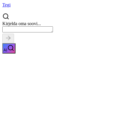
Tegi
Kirjelda oma soovi...
AI
Sõiduki kindlustus
Näita kirjeldust
Kiirpäring
Saa tasuta pakkumised
0
parimalt
pakkujalt