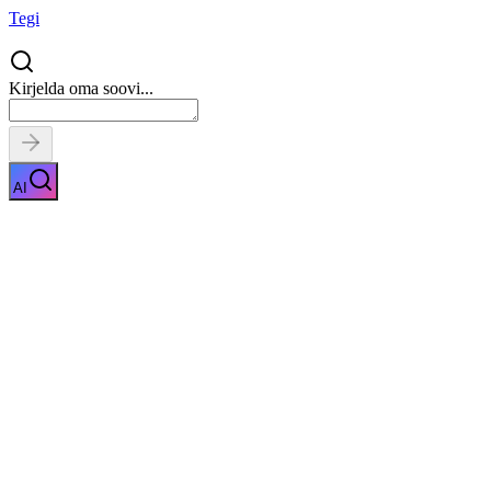
Tegi
Kirjelda oma soovi...
AI
OÜ Likvideerimine
Näita kirjeldust
Kiirpäring
Saa tasuta pakkumised
0
parimalt
pakkujalt