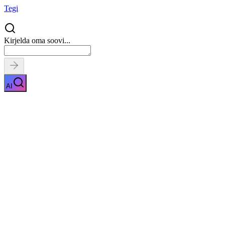
Tegi
Kirjelda oma soovi...
AI
Tahvelarvuti remont
Näita kirjeldust
Kiirpäring
Saa tasuta pakkumised
0
parimalt
pakkujalt